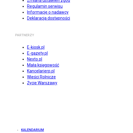
Zmiana ustawień zgód
Regulamin serwisu
Informacje o nadawcy
Deklaracja dostępności
PARTNERZY
E-kiosk.pl
E-gazety.pl
Nexto.pl
Mała księgowość
Kancelarierp.pl
Wieści Rolnicze
Życie Warszawy
KALENDARIUM