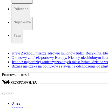
Polecane
Najnowsze
Tagi
Kraje Zachodu niszczą zdrowie milionów ludzi. Recykling, któ
Oto nowy „hit” eksportowy Europy. Niemcy niechlubnym lider
Jedno z najbardziej zanieczyszczonych miast świata idzie na wo
Biznes nie czeka na polityków i stawia na odchodzenie od plas
Promowane treści
KONTAKT
O nas