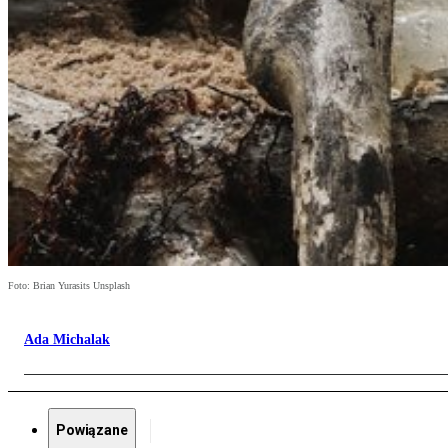
Foto: Brian Yurasits Unsplash
Ada Michalak
Powiązane