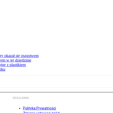
ry okazał się oszustwem
em w tej dziedzinie
jnę z plastikiem
tiku
REGULAMIN
Polityka Prywatności