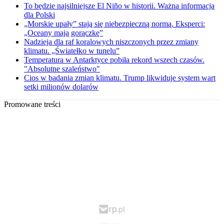
To będzie najsilniejsze El Niño w historii. Ważna informacja
dla Polski
„Morskie upały” stają się niebezpieczną normą. Eksperci:
„Oceany mają gorączkę”
Nadzieja dla raf koralowych niszczonych przez zmiany
klimatu. „Światełko w tunelu”
Temperatura w Antarktyce pobiła rekord wszech czasów.
"Absolutne szaleństwo"
Cios w badania zmian klimatu. Trump likwiduje system wart
setki milionów dolarów
Promowane treści