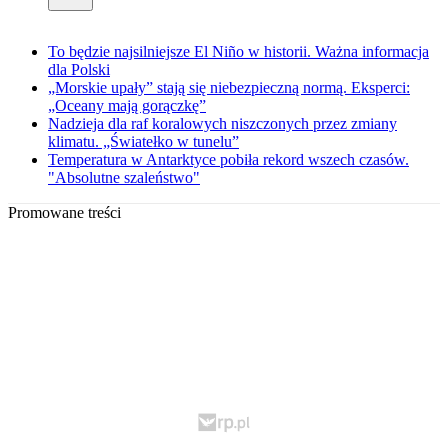
To będzie najsilniejsze El Niño w historii. Ważna informacja
dla Polski
„Morskie upały” stają się niebezpieczną normą. Eksperci:
„Oceany mają gorączkę”
Nadzieja dla raf koralowych niszczonych przez zmiany
klimatu. „Światełko w tunelu”
Temperatura w Antarktyce pobiła rekord wszech czasów.
"Absolutne szaleństwo"
Promowane treści