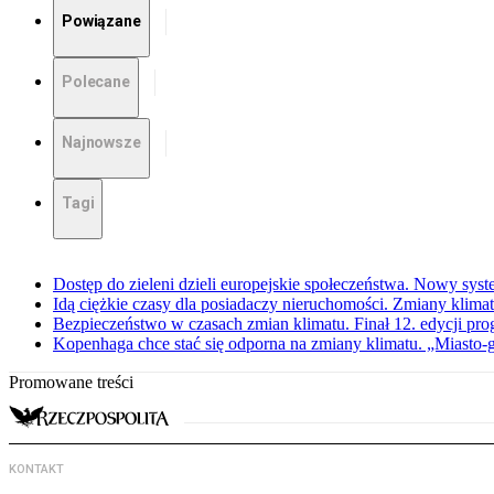
Powiązane
Polecane
Najnowsze
Tagi
Dostęp do zieleni dzieli europejskie społeczeństwa. Nowy sys
Idą ciężkie czasy dla posiadaczy nieruchomości. Zmiany klima
Bezpieczeństwo w czasach zmian klimatu. Finał 12. edycji pr
Kopenhaga chce stać się odporna na zmiany klimatu. „Miasto-
Promowane treści
KONTAKT