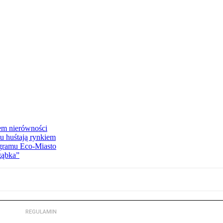
tem nierówności
tu huśtają rynkiem
ogramu Eco-Miasto
gąbka”
REGULAMIN