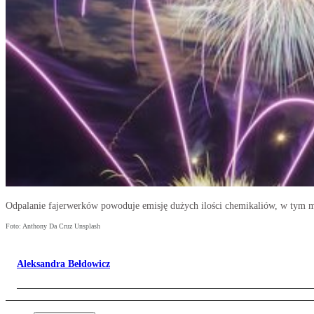
Odpalanie fajerwerków powoduje emisję dużych ilości chemikaliów, w tym ma
Foto: Anthony Da Cruz Unsplash
Aleksandra Bełdowicz