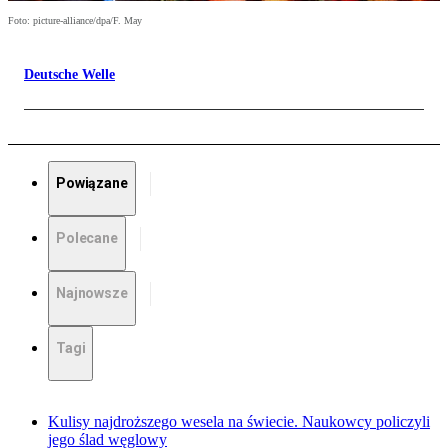
Foto: picture-alliance/dpa/F. May
Deutsche Welle
Powiązane
Polecane
Najnowsze
Tagi
Kulisy najdroższego wesela na świecie. Naukowcy policzyli
jego ślad węglowy