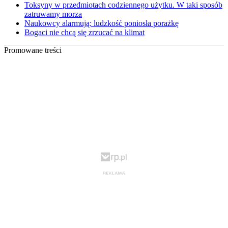
Toksyny w przedmiotach codziennego użytku. W taki sposób
zatruwamy morza
Naukowcy alarmują: ludzkość poniosła porażkę
Bogaci nie chcą się zrzucać na klimat
Promowane treści