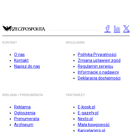
KONTAKT
REGULAMIN
O nas
Polityka Prywatności
Kontakt
Zmiana ustawień zgód
Napisz do nas
Regulamin serwisu
Informacje o nadawcy
Deklaracja dostępności
REKLAMA I PRENUMERATA
PARTNERZY
Reklama
E-kiosk.pl
Ogłoszenia
E-gazety.pl
Prenumerata
Nexto.pl
Archiwum
Mała księgowość
Kancelarierp.pl