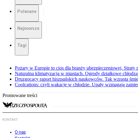
Polecane
Najnowsze
Tagi
Pożary w Europie to cios dla branży ubezpieczeniowej. Straty
Naturalna klimatyzacja w miastach. Ogrody działkowe chłodz
Druzgocący raport hiszpańskich naukowców. Tak wzrasta śmie
Coolcations: czyli wakacje w chłodzie. Upały wzmagają zain
Promowane treści
KONTAKT
O nas