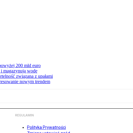
 powyżej 200 mld euro
ą i magazynują wodę
rtelność związana z upałami
teresowanie nowym trendem
REGULAMIN
Polityka Prywatności