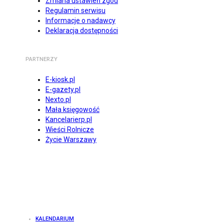
Zmiana ustawień zgód
Regulamin serwisu
Informacje o nadawcy
Deklaracja dostępności
PARTNERZY
E-kiosk.pl
E-gazety.pl
Nexto.pl
Mała księgowość
Kancelarierp.pl
Wieści Rolnicze
Życie Warszawy
KALENDARIUM