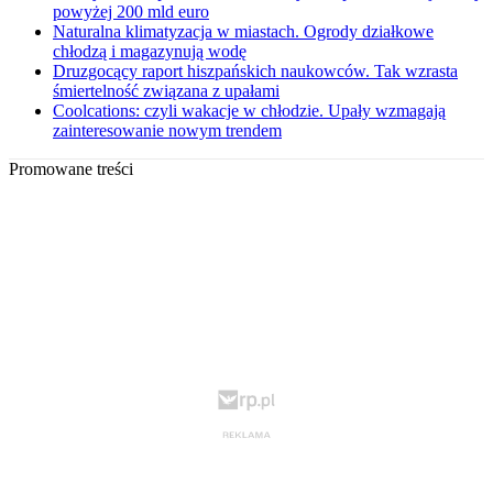
powyżej 200 mld euro
Naturalna klimatyzacja w miastach. Ogrody działkowe
chłodzą i magazynują wodę
Druzgocący raport hiszpańskich naukowców. Tak wzrasta
śmiertelność związana z upałami
Coolcations: czyli wakacje w chłodzie. Upały wzmagają
zainteresowanie nowym trendem
Promowane treści