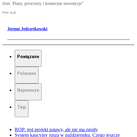
firm. Plany, priorytety i konieczne inwestycje”
Foto: rp.pl
Jeremi Jędrzejkowski
Powiązane
Polecane
Najnowsze
Tagi
ROP: jest projekt ustawy, ale nie ma zgody
System kaucyjny rusza w październiku. Czego jeszcze