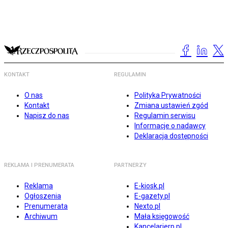
KONTAKT
REGULAMIN
O nas
Polityka Prywatności
Kontakt
Zmiana ustawień zgód
Napisz do nas
Regulamin serwisu
Informacje o nadawcy
Deklaracja dostępności
REKLAMA I PRENUMERATA
PARTNERZY
Reklama
E-kiosk.pl
Ogłoszenia
E-gazety.pl
Prenumerata
Nexto.pl
Archiwum
Mała księgowość
Kancelarierp.pl