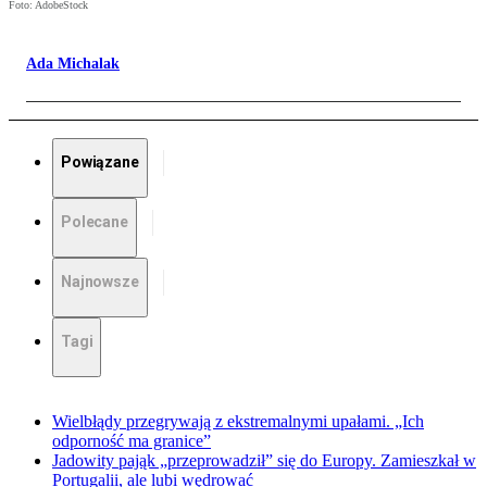
Foto: AdobeStock
Ada Michalak
Powiązane
Polecane
Najnowsze
Tagi
Wielbłądy przegrywają z ekstremalnymi upałami. „Ich
odporność ma granice”
Jadowity pająk „przeprowadził” się do Europy. Zamieszkał w
Portugalii, ale lubi wędrować