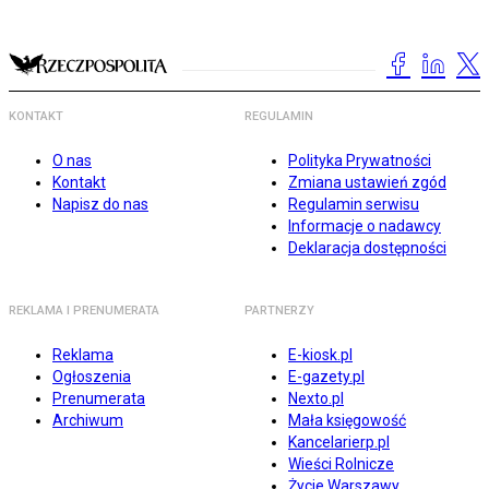
KONTAKT
REGULAMIN
O nas
Polityka Prywatności
Kontakt
Zmiana ustawień zgód
Napisz do nas
Regulamin serwisu
Informacje o nadawcy
Deklaracja dostępności
REKLAMA I PRENUMERATA
PARTNERZY
Reklama
E-kiosk.pl
Ogłoszenia
E-gazety.pl
Prenumerata
Nexto.pl
Archiwum
Mała księgowość
Kancelarierp.pl
Wieści Rolnicze
Życie Warszawy