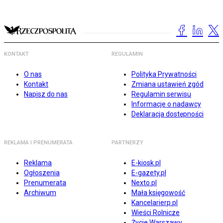
KONTAKT
REGULAMIN
O nas
Polityka Prywatności
Kontakt
Zmiana ustawień zgód
Napisz do nas
Regulamin serwisu
Informacje o nadawcy
Deklaracja dostępności
REKLAMA I PRENUMERATA
PARTNERZY
Reklama
E-kiosk.pl
Ogłoszenia
E-gazety.pl
Prenumerata
Nexto.pl
Archiwum
Mała księgowość
Kancelarierp.pl
Wieści Rolnicze
Życie Warszawy