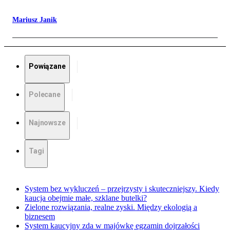
Mariusz Janik
Powiązane
Polecane
Najnowsze
Tagi
System bez wykluczeń – przejrzysty i skuteczniejszy. Kiedy
kaucja obejmie małe, szklane butelki?
Zielone rozwiązania, realne zyski. Między ekologią a
biznesem
System kaucyjny zda w majówkę egzamin dojrzałości