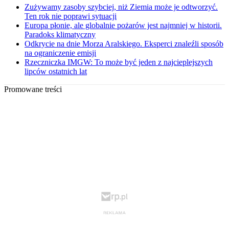
Zużywamy zasoby szybciej, niż Ziemia może je odtworzyć.
Ten rok nie poprawi sytuacji
Europa płonie, ale globalnie pożarów jest najmniej w historii.
Paradoks klimatyczny
Odkrycie na dnie Morza Aralskiego. Eksperci znaleźli sposób
na ograniczenie emisji
Rzeczniczka IMGW: To może być jeden z najcieplejszych
lipców ostatnich lat
Promowane treści