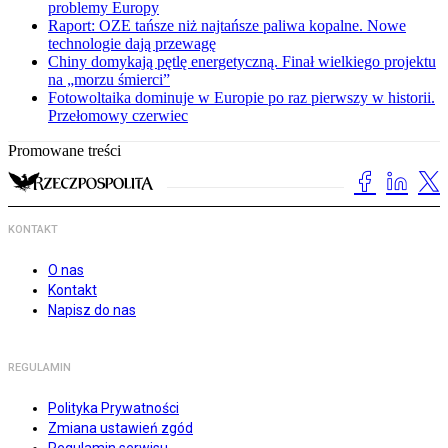
problemy Europy
Raport: OZE tańsze niż najtańsze paliwa kopalne. Nowe
technologie dają przewagę
Chiny domykają pętlę energetyczną. Finał wielkiego projektu
na „morzu śmierci”
Fotowoltaika dominuje w Europie po raz pierwszy w historii.
Przełomowy czerwiec
Promowane treści
KONTAKT
O nas
Kontakt
Napisz do nas
REGULAMIN
Polityka Prywatności
Zmiana ustawień zgód