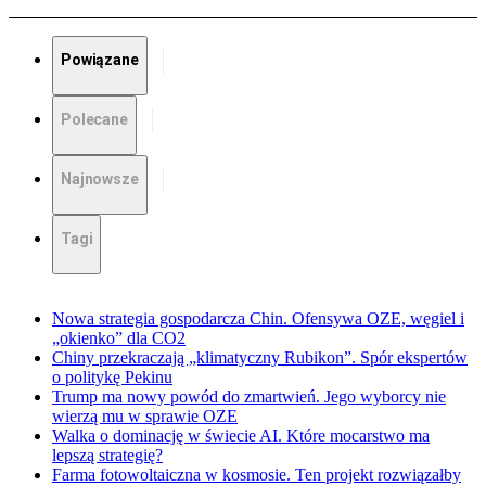
Powiązane
Polecane
Najnowsze
Tagi
Nowa strategia gospodarcza Chin. Ofensywa OZE, węgiel i
„okienko” dla CO2
Chiny przekraczają „klimatyczny Rubikon”. Spór ekspertów
o politykę Pekinu
Trump ma nowy powód do zmartwień. Jego wyborcy nie
wierzą mu w sprawie OZE
Walka o dominację w świecie AI. Które mocarstwo ma
lepszą strategię?
Farma fotowoltaiczna w kosmosie. Ten projekt rozwiązałby