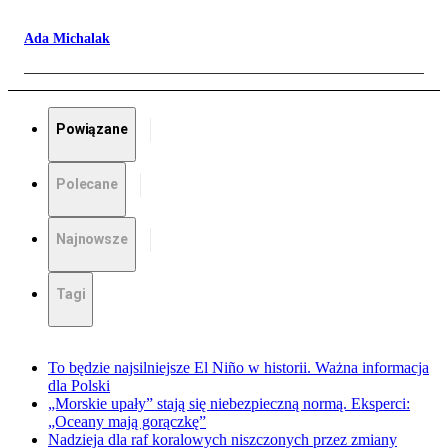
Ada Michalak
Powiązane
Polecane
Najnowsze
Tagi
To będzie najsilniejsze El Niño w historii. Ważna informacja
dla Polski
„Morskie upały” stają się niebezpieczną normą. Eksperci:
„Oceany mają gorączkę”
Nadzieja dla raf koralowych niszczonych przez zmiany