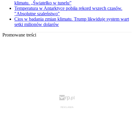
klimatu. „Światełko w tunelu”
Temperatura w Antarktyce pobiła rekord wszech czasów.
"Absolutne szaleństwo"
Cios w badania zmian klimatu. Trump likwiduje system wart
setki milionów dolarów
Promowane treści