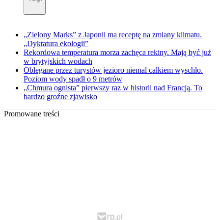
„Zielony Marks” z Japonii ma receptę na zmiany klimatu.
„Dyktatura ekologii”
Rekordowa temperatura morza zachęca rekiny. Mają być już
w brytyjskich wodach
Oblegane przez turystów jezioro niemal całkiem wyschło.
Poziom wody spadł o 9 metrów
„Chmura ognista” pierwszy raz w historii nad Francją. To
bardzo groźne zjawisko
Promowane treści