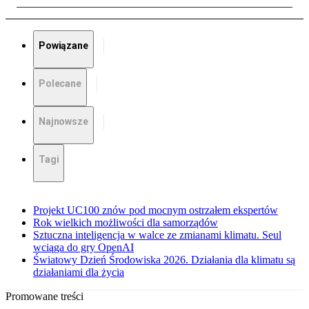
Powiązane
Polecane
Najnowsze
Tagi
Projekt UC100 znów pod mocnym ostrzałem ekspertów
Rok wielkich możliwości dla samorządów
Sztuczna inteligencja w walce ze zmianami klimatu. Seul
wciąga do gry OpenAI
Światowy Dzień Środowiska 2026. Działania dla klimatu są
działaniami dla życia
Promowane treści