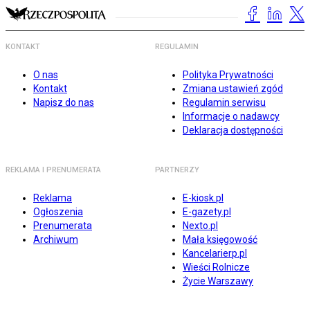
KONTAKT
REGULAMIN
O nas
Polityka Prywatności
Kontakt
Zmiana ustawień zgód
Napisz do nas
Regulamin serwisu
Informacje o nadawcy
Deklaracja dostępności
REKLAMA I PRENUMERATA
PARTNERZY
Reklama
E-kiosk.pl
Ogłoszenia
E-gazety.pl
Prenumerata
Nexto.pl
Archiwum
Mała księgowość
Kancelarierp.pl
Wieści Rolnicze
Życie Warszawy