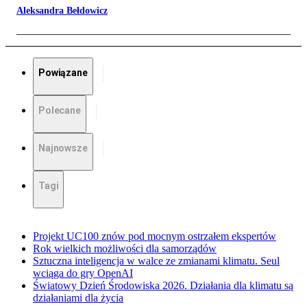
Aleksandra Bełdowicz
Powiązane
Polecane
Najnowsze
Tagi
Projekt UC100 znów pod mocnym ostrzałem ekspertów
Rok wielkich możliwości dla samorządów
Sztuczna inteligencja w walce ze zmianami klimatu. Seul
wciąga do gry OpenAI
Światowy Dzień Środowiska 2026. Działania dla klimatu są
działaniami dla życia