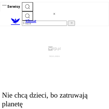
Serwisy
K
limat
Nie chcą dzieci, bo zatruwają
planetę