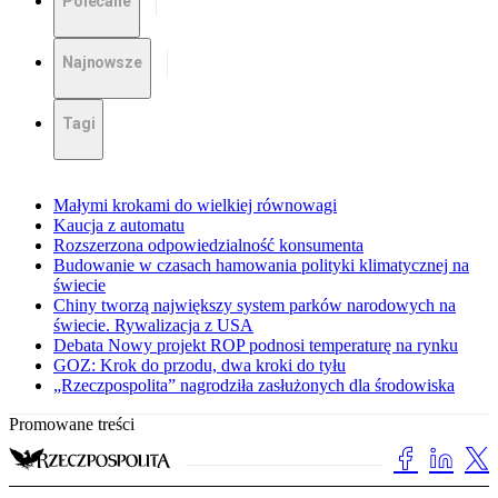
Polecane
Najnowsze
Tagi
Małymi krokami do wielkiej równowagi
Kaucja z automatu
Rozszerzona odpowiedzialność konsumenta
Budowanie w czasach hamowania polityki klimatycznej na
świecie
Chiny tworzą największy system parków narodowych na
świecie. Rywalizacja z USA
Debata Nowy projekt ROP podnosi temperaturę na rynku
GOZ: Krok do przodu, dwa kroki do tyłu
„Rzeczpospolita” nagrodziła zasłużonych dla środowiska
Promowane treści