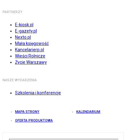
PARTNERZY
E-kiosk.pl
E-gazety.pl
Nexto.pl
Mała księgowość
Kancelarierp.pl
Wieści Rolnicze
Życie Warszawy
NASZE WYDARZENIA
Szkolenia i konferencje
MAPA STRONY
KALENDARIUM
OFERTA PRODUKTOWA