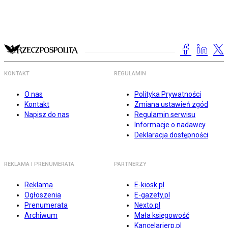
KONTAKT
REGULAMIN
O nas
Polityka Prywatności
Kontakt
Zmiana ustawień zgód
Napisz do nas
Regulamin serwisu
Informacje o nadawcy
Deklaracja dostępności
REKLAMA I PRENUMERATA
PARTNERZY
Reklama
E-kiosk.pl
Ogłoszenia
E-gazety.pl
Prenumerata
Nexto.pl
Archiwum
Mała księgowość
Kancelarierp.pl