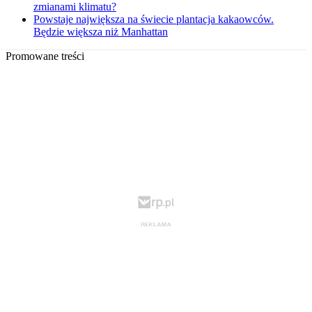
zmianami klimatu?
Powstaje największa na świecie plantacja kakaowców.
Będzie większa niż Manhattan
Promowane treści