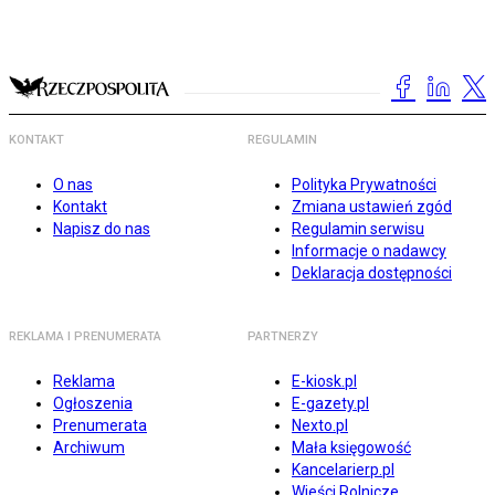
KONTAKT
REGULAMIN
O nas
Polityka Prywatności
Kontakt
Zmiana ustawień zgód
Napisz do nas
Regulamin serwisu
Informacje o nadawcy
Deklaracja dostępności
REKLAMA I PRENUMERATA
PARTNERZY
Reklama
E-kiosk.pl
Ogłoszenia
E-gazety.pl
Prenumerata
Nexto.pl
Archiwum
Mała księgowość
Kancelarierp.pl
Wieści Rolnicze