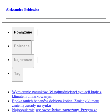
Aleksandra Bełdowicz
Powiązane
Polecane
Najnowsze
Tagi
Wymieranie gatunków. W najtrudniejszej sytuacji kraje z
klimatem umiarkowanym
Epoka tanich bananów dobiega końca. Zmiany klimatu
zmienią zasady na rynku
Najpopularniejszy owoc świata zagrożony. Przegra ze