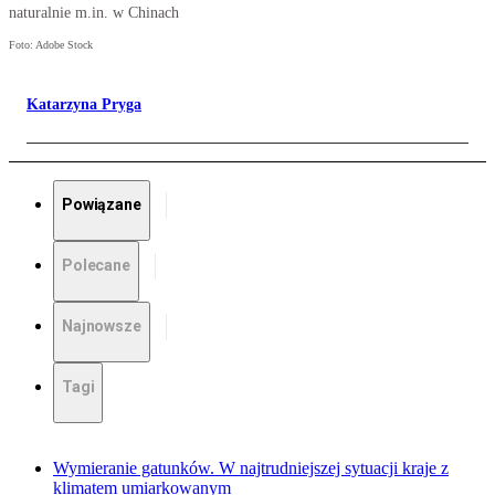
naturalnie m.in. w Chinach
Foto: Adobe Stock
Katarzyna Pryga
Powiązane
Polecane
Najnowsze
Tagi
Wymieranie gatunków. W najtrudniejszej sytuacji kraje z
klimatem umiarkowanym