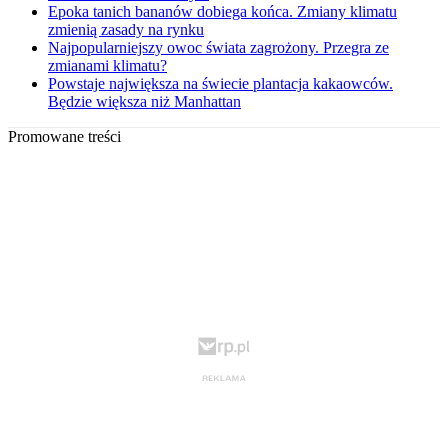
Epoka tanich bananów dobiega końca. Zmiany klimatu
zmienią zasady na rynku
Najpopularniejszy owoc świata zagrożony. Przegra ze
zmianami klimatu?
Powstaje największa na świecie plantacja kakaowców.
Będzie większa niż Manhattan
Promowane treści