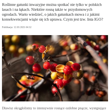
Roślinne gatunki inwazyjne można spotkać nie tylko w polskich
lasach i na łąkach. Niektóre rosną także w przydomowych
ogrodach. Warto wiedzieć, o jakich gatunkach mowa i z jakimi
konsekwencjami wiąże się ich uprawa. Czym jest tzw. lista IGO?
Publikacja:
12.03.2025 04:52
Dławisz okrągłolistny to intensywnie rosnące ozdobne pnącze, występujące