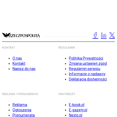
KONTAKT
REGULAMIN
O nas
Polityka Prywatności
Kontakt
Zmiana ustawień zgód
Napisz do nas
Regulamin serwisu
Informacje o nadawcy
Deklaracja dostępności
REKLAMA I PRENUMERATA
PARTNERZY
Reklama
E-kiosk.pl
Ogłoszenia
E-gazety.pl
Prenumerata
Nexto.pl