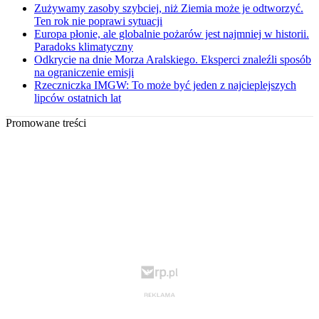
Zużywamy zasoby szybciej, niż Ziemia może je odtworzyć.
Ten rok nie poprawi sytuacji
Europa płonie, ale globalnie pożarów jest najmniej w historii.
Paradoks klimatyczny
Odkrycie na dnie Morza Aralskiego. Eksperci znaleźli sposób
na ograniczenie emisji
Rzeczniczka IMGW: To może być jeden z najcieplejszych
lipców ostatnich lat
Promowane treści