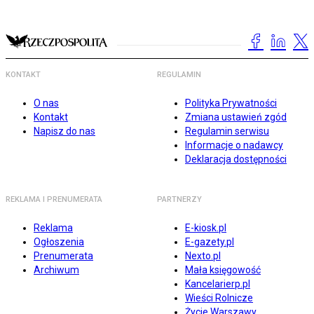
KONTAKT
REGULAMIN
O nas
Polityka Prywatności
Kontakt
Zmiana ustawień zgód
Napisz do nas
Regulamin serwisu
Informacje o nadawcy
Deklaracja dostępności
REKLAMA I PRENUMERATA
PARTNERZY
Reklama
E-kiosk.pl
Ogłoszenia
E-gazety.pl
Prenumerata
Nexto.pl
Archiwum
Mała księgowość
Kancelarierp.pl
Wieści Rolnicze
Życie Warszawy