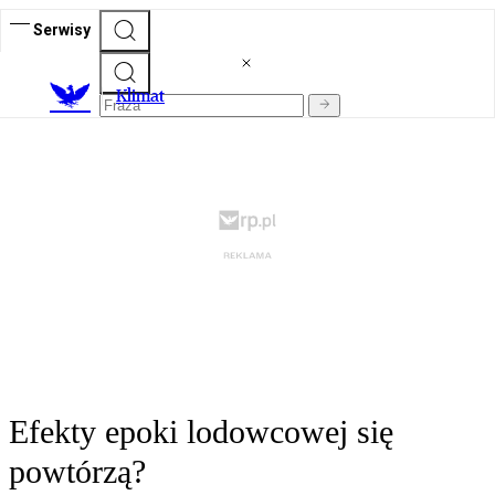
Serwisy
K
limat
Efekty epoki lodowcowej się
powtórzą?