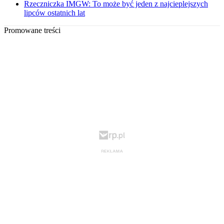
Rzeczniczka IMGW: To może być jeden z najcieplejszych
lipców ostatnich lat
Promowane treści