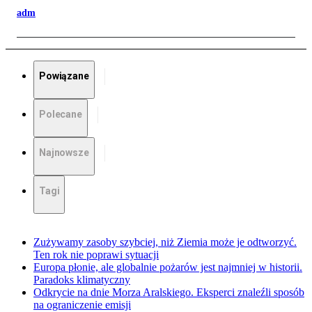
adm
Powiązane
Polecane
Najnowsze
Tagi
Zużywamy zasoby szybciej, niż Ziemia może je odtworzyć.
Ten rok nie poprawi sytuacji
Europa płonie, ale globalnie pożarów jest najmniej w historii.
Paradoks klimatyczny
Odkrycie na dnie Morza Aralskiego. Eksperci znaleźli sposób
na ograniczenie emisji