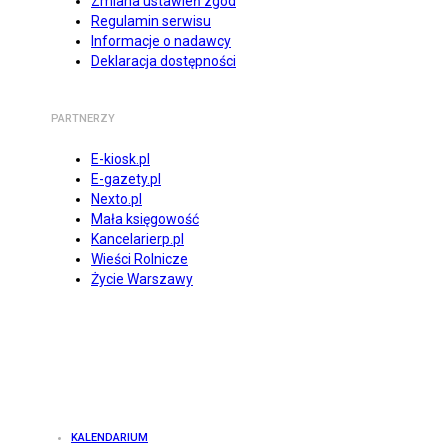
Zmiana ustawień zgód
Regulamin serwisu
Informacje o nadawcy
Deklaracja dostępności
PARTNERZY
E-kiosk.pl
E-gazety.pl
Nexto.pl
Mała księgowość
Kancelarierp.pl
Wieści Rolnicze
Życie Warszawy
KALENDARIUM