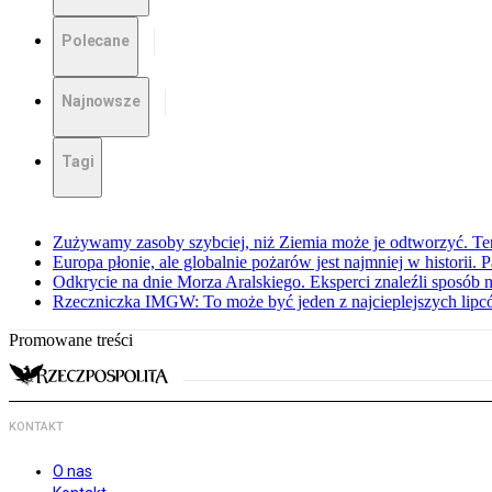
Polecane
Najnowsze
Tagi
Zużywamy zasoby szybciej, niż Ziemia może je odtworzyć. Ten
Europa płonie, ale globalnie pożarów jest najmniej w historii.
Odkrycie na dnie Morza Aralskiego. Eksperci znaleźli sposób n
Rzeczniczka IMGW: To może być jeden z najcieplejszych lipcó
Promowane treści
KONTAKT
O nas