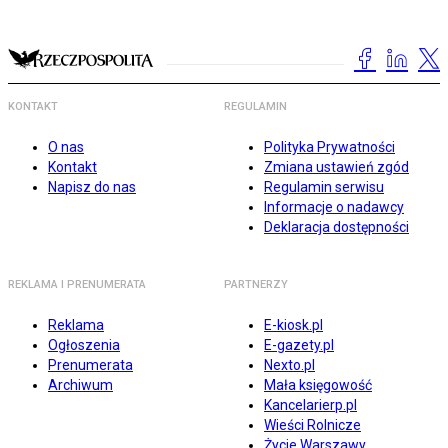
KONTAKT
REGULAMIN
O nas
Polityka Prywatności
Kontakt
Zmiana ustawień zgód
Napisz do nas
Regulamin serwisu
Informacje o nadawcy
Deklaracja dostępności
REKLAMA I PRENUMERATA
PARTNERZY
Reklama
E-kiosk.pl
Ogłoszenia
E-gazety.pl
Prenumerata
Nexto.pl
Archiwum
Mała księgowość
Kancelarierp.pl
Wieści Rolnicze
Życie Warszawy