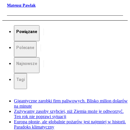
Mateusz Pawlak
Powiązane
Polecane
Najnowsze
Tagi
Gigantyczne zarobki firm paliwowych. Blisko milion dolarów
na minutę
Zużywamy zasoby szybciej, niż Ziemia może je odtworzyć.
Ten rok nie poprawi sytuacji
Europa płonie, ale globalnie pożarów jest najmniej w historii.
Paradoks klimatyczny