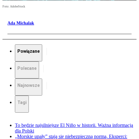
Foto: AdobeStock
Ada Michalak
Powiązane
Polecane
Najnowsze
Tagi
To będzie najsilniejsze El Niño w historii. Ważna informacja
dla Polski
„Morskie upały” stają się niebezpieczną normą. Eksperci: