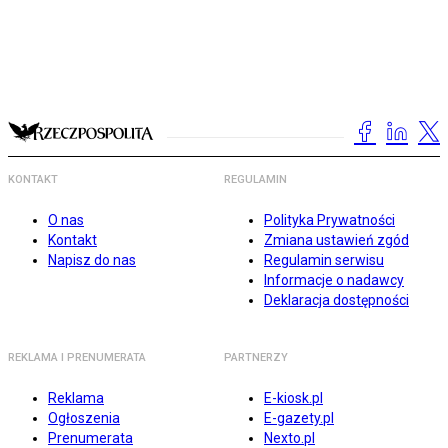
KONTAKT
REGULAMIN
O nas
Polityka Prywatności
Kontakt
Zmiana ustawień zgód
Napisz do nas
Regulamin serwisu
Informacje o nadawcy
Deklaracja dostępności
REKLAMA I PRENUMERATA
PARTNERZY
Reklama
E-kiosk.pl
Ogłoszenia
E-gazety.pl
Prenumerata
Nexto.pl