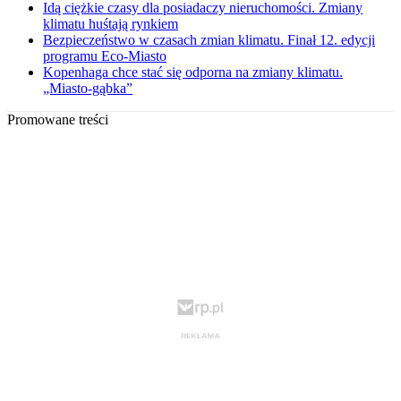
Idą ciężkie czasy dla posiadaczy nieruchomości. Zmiany
klimatu huśtają rynkiem
Bezpieczeństwo w czasach zmian klimatu. Finał 12. edycji
programu Eco-Miasto
Kopenhaga chce stać się odporna na zmiany klimatu.
„Miasto-gąbka”
Promowane treści