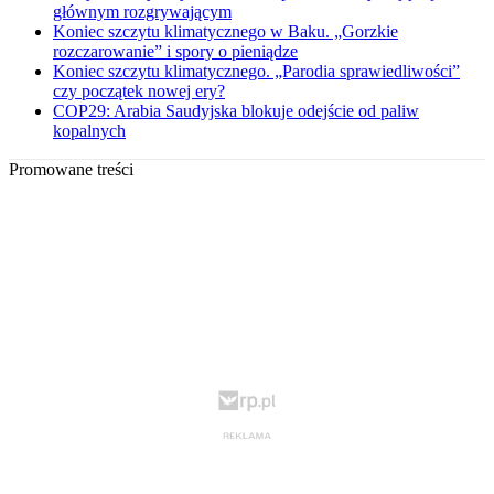
głównym rozgrywającym
Koniec szczytu klimatycznego w Baku. „Gorzkie
rozczarowanie” i spory o pieniądze
Koniec szczytu klimatycznego. „Parodia sprawiedliwości”
czy początek nowej ery?
COP29: Arabia Saudyjska blokuje odejście od paliw
kopalnych
Promowane treści