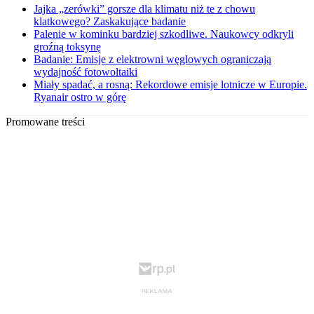
Jajka „zerówki” gorsze dla klimatu niż te z chowu
klatkowego? Zaskakujące badanie
Palenie w kominku bardziej szkodliwe. Naukowcy odkryli
groźną toksynę
Badanie: Emisje z elektrowni węglowych ograniczają
wydajność fotowoltaiki
Miały spadać, a rosną: Rekordowe emisje lotnicze w Europie.
Ryanair ostro w górę
Promowane treści