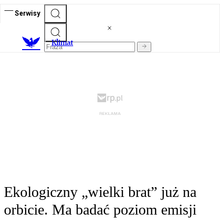
Serwisy
K
limat
Ekologiczny „wielki brat” już na
orbicie. Ma badać poziom emisji