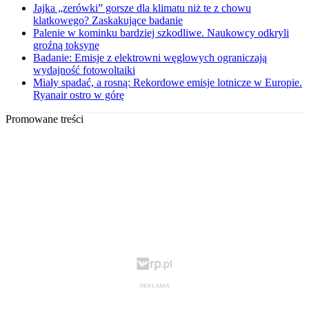
Jajka „zerówki” gorsze dla klimatu niż te z chowu
klatkowego? Zaskakujące badanie
Palenie w kominku bardziej szkodliwe. Naukowcy odkryli
groźną toksynę
Badanie: Emisje z elektrowni węglowych ograniczają
wydajność fotowoltaiki
Miały spadać, a rosną: Rekordowe emisje lotnicze w Europie.
Ryanair ostro w górę
Promowane treści