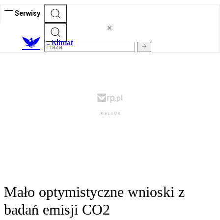
Serwisy
K
limat
Mało optymistyczne wnioski z
badań emisji CO2