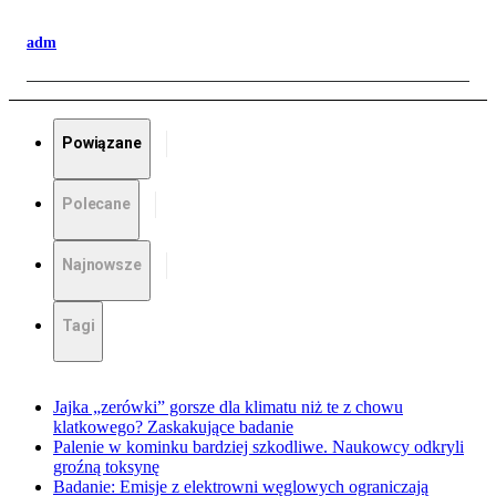
adm
Powiązane
Polecane
Najnowsze
Tagi
Jajka „zerówki” gorsze dla klimatu niż te z chowu
klatkowego? Zaskakujące badanie
Palenie w kominku bardziej szkodliwe. Naukowcy odkryli
groźną toksynę
Badanie: Emisje z elektrowni węglowych ograniczają