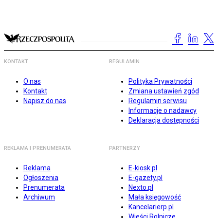
KONTAKT
REGULAMIN
O nas
Polityka Prywatności
Kontakt
Zmiana ustawień zgód
Napisz do nas
Regulamin serwisu
Informacje o nadawcy
Deklaracja dostępności
REKLAMA I PRENUMERATA
PARTNERZY
Reklama
E-kiosk.pl
Ogłoszenia
E-gazety.pl
Prenumerata
Nexto.pl
Archiwum
Mała księgowość
Kancelarierp.pl
Wieści Rolnicze