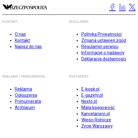
KONTAKT
REGULAMIN
O nas
Polityka Prywatności
Kontakt
Zmiana ustawień zgód
Napisz do nas
Regulamin serwisu
Informacje o nadawcy
Deklaracja dostępności
REKLAMA I PRENUMERATA
PARTNERZY
Reklama
E-kiosk.pl
Ogłoszenia
E-gazety.pl
Prenumerata
Nexto.pl
Archiwum
Mała księgowość
Kancelarierp.pl
Wieści Rolnicze
Życie Warszawy