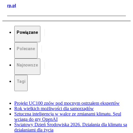
rp.pl
Powiązane
Polecane
Najnowsze
Tagi
Projekt UC100 znów pod mocnym ostrzałem ekspertów
Rok wielkich możliwości dla samorządów
Sztuczna inteligencja w walce ze zmianami klimatu. Seul
wciąga do gry OpenAI
Światowy Dzień Środowiska 2026. Działania dla klimatu są
działaniami dla życia