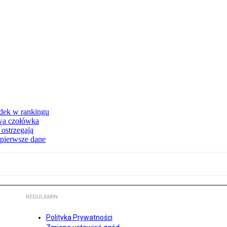
dek w rankingu
owa czołówka
 ostrzegają
 pierwsze dane
REGULAMIN
Polityka Prywatności