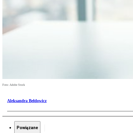
Foto: Adobe Stock
Aleksandra Bełdowicz
Powiązane