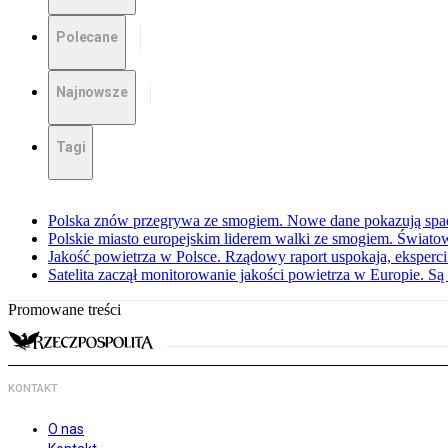
Polecane
Najnowsze
Tagi
Polska znów przegrywa ze smogiem. Nowe dane pokazują spa
Polskie miasto europejskim liderem walki ze smogiem. Świat
Jakość powietrza w Polsce. Rządowy raport uspokaja, eksperci
Satelita zaczął monitorowanie jakości powietrza w Europie. Są
Promowane treści
KONTAKT
O nas