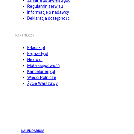
Zmiana ustawień zgód
Regulamin serwisu
Informacje o nadawcy
Deklaracja dostępności
PARTNERZY
E-kiosk.pl
E-gazety.pl
Nexto.pl
Mała księgowość
Kancelarierp.pl
Wieści Rolnicze
Życie Warszawy
KALENDARIUM