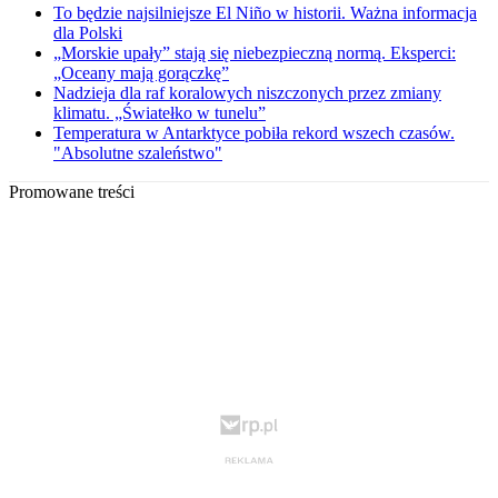
To będzie najsilniejsze El Niño w historii. Ważna informacja
dla Polski
„Morskie upały” stają się niebezpieczną normą. Eksperci:
„Oceany mają gorączkę”
Nadzieja dla raf koralowych niszczonych przez zmiany
klimatu. „Światełko w tunelu”
Temperatura w Antarktyce pobiła rekord wszech czasów.
"Absolutne szaleństwo"
Promowane treści