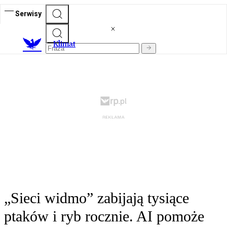
Serwisy
K
limat
„Sieci widmo” zabijają tysiące
ptaków i ryb rocznie. AI pomoże