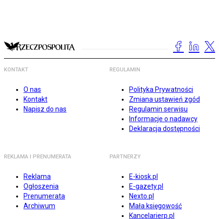
KONTAKT
REGULAMIN
O nas
Polityka Prywatności
Kontakt
Zmiana ustawień zgód
Napisz do nas
Regulamin serwisu
Informacje o nadawcy
Deklaracja dostępności
REKLAMA I PRENUMERATA
PARTNERZY
Reklama
E-kiosk.pl
Ogłoszenia
E-gazety.pl
Prenumerata
Nexto.pl
Archiwum
Mała księgowość
Kancelarierp.pl