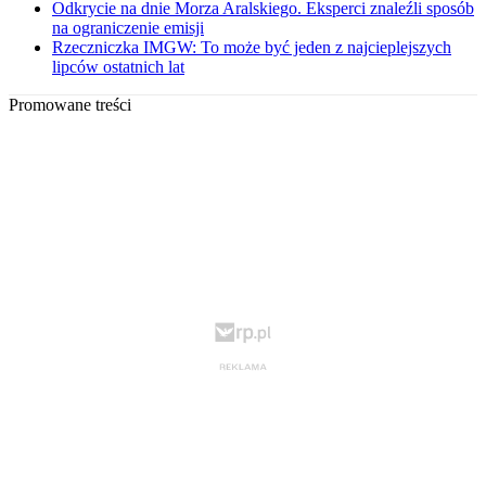
Odkrycie na dnie Morza Aralskiego. Eksperci znaleźli sposób
na ograniczenie emisji
Rzeczniczka IMGW: To może być jeden z najcieplejszych
lipców ostatnich lat
Promowane treści