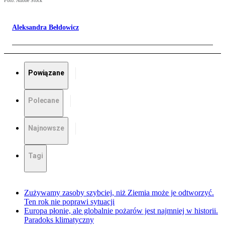
Foto: Adobe Stock
Aleksandra Bełdowicz
Powiązane
Polecane
Najnowsze
Tagi
Zużywamy zasoby szybciej, niż Ziemia może je odtworzyć.
Ten rok nie poprawi sytuacji
Europa płonie, ale globalnie pożarów jest najmniej w historii.
Paradoks klimatyczny