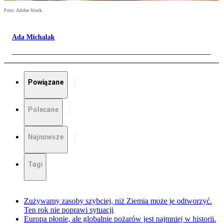
Foto: Adobe Stock
Ada Michalak
Powiązane
Polecane
Najnowsze
Tagi
Zużywamy zasoby szybciej, niż Ziemia może je odtworzyć.
Ten rok nie poprawi sytuacji
Europa płonie, ale globalnie pożarów jest najmniej w historii.