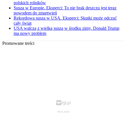
polskich rolników
Susza w Europie. Eksperci: To nie brak deszczu jest teraz
powodem do zmartwień
Rekordowa susza w USA. Eksperci: Skutki może odczuć
cały świat
USA walczą z wielką suszą w środku zimy. Donald Trump
ma nowy problem
Promowane treści