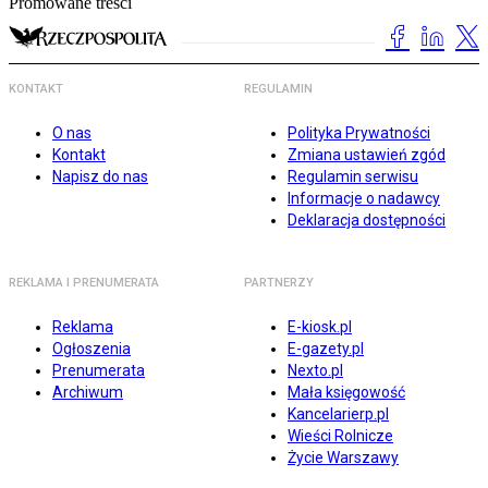
Promowane treści
KONTAKT
REGULAMIN
O nas
Polityka Prywatności
Kontakt
Zmiana ustawień zgód
Napisz do nas
Regulamin serwisu
Informacje o nadawcy
Deklaracja dostępności
REKLAMA I PRENUMERATA
PARTNERZY
Reklama
E-kiosk.pl
Ogłoszenia
E-gazety.pl
Prenumerata
Nexto.pl
Archiwum
Mała księgowość
Kancelarierp.pl
Wieści Rolnicze
Życie Warszawy