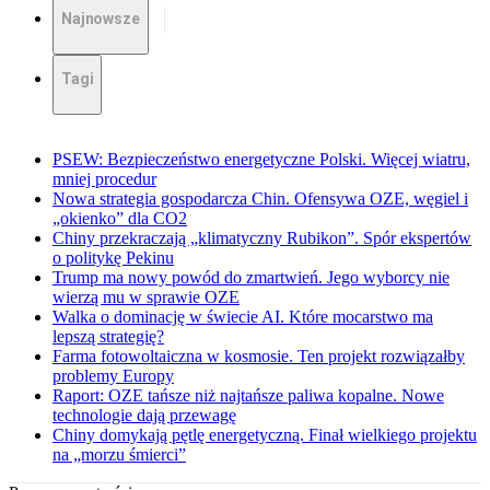
Najnowsze
Tagi
PSEW: Bezpieczeństwo energetyczne Polski. Więcej wiatru,
mniej procedur
Nowa strategia gospodarcza Chin. Ofensywa OZE, węgiel i
„okienko” dla CO2
Chiny przekraczają „klimatyczny Rubikon”. Spór ekspertów
o politykę Pekinu
Trump ma nowy powód do zmartwień. Jego wyborcy nie
wierzą mu w sprawie OZE
Walka o dominację w świecie AI. Które mocarstwo ma
lepszą strategię?
Farma fotowoltaiczna w kosmosie. Ten projekt rozwiązałby
problemy Europy
Raport: OZE tańsze niż najtańsze paliwa kopalne. Nowe
technologie dają przewagę
Chiny domykają pętlę energetyczną. Finał wielkiego projektu
na „morzu śmierci”