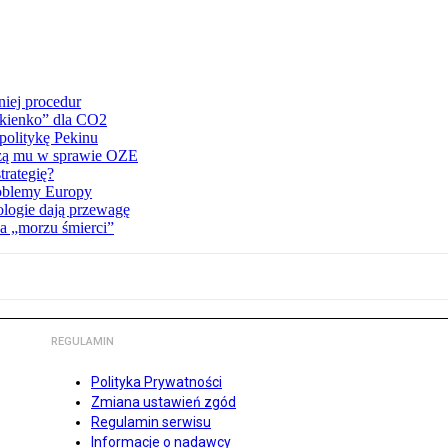
iej procedur
okienko” dla CO2
politykę Pekinu
zą mu w sprawie OZE
trategię?
roblemy Europy
ologie dają przewagę
na „morzu śmierci”
REGULAMIN
Polityka Prywatności
Zmiana ustawień zgód
Regulamin serwisu
Informacje o nadawcy