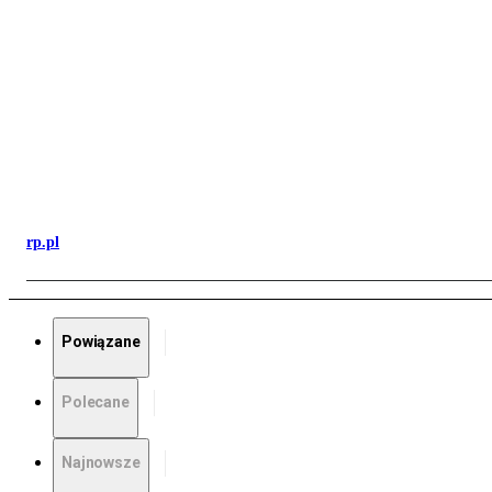
rp.pl
Powiązane
Polecane
Najnowsze