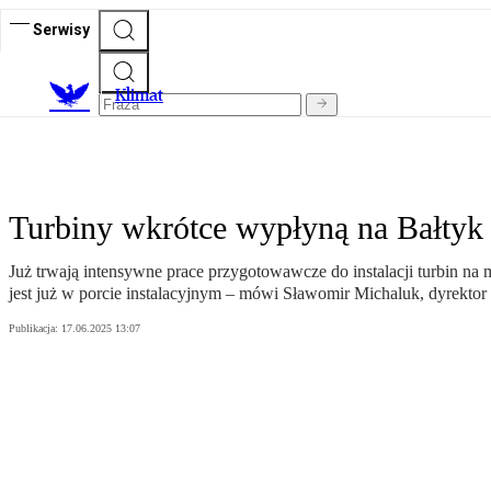
Serwisy
K
limat
Turbiny wkrótce wypłyną na Bałtyk
Już trwają intensywne prace przygotowawcze do instalacji turbin na 
jest już w porcie instalacyjnym – mówi Sławomir Michaluk, dyrektor r
Publikacja:
17.06.2025 13:07