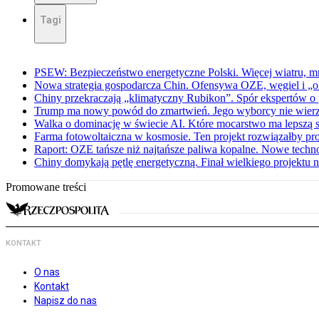
Tagi
PSEW: Bezpieczeństwo energetyczne Polski. Więcej wiatru, mn
Nowa strategia gospodarcza Chin. Ofensywa OZE, węgiel i „
Chiny przekraczają „klimatyczny Rubikon”. Spór ekspertów o 
Trump ma nowy powód do zmartwień. Jego wyborcy nie wier
Walka o dominację w świecie AI. Które mocarstwo ma lepszą s
Farma fotowoltaiczna w kosmosie. Ten projekt rozwiązałby p
Raport: OZE tańsze niż najtańsze paliwa kopalne. Nowe techn
Chiny domykają pętlę energetyczną. Finał wielkiego projektu 
Promowane treści
KONTAKT
O nas
Kontakt
Napisz do nas