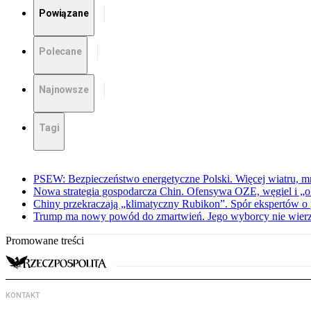
Powiązane
Polecane
Najnowsze
Tagi
PSEW: Bezpieczeństwo energetyczne Polski. Więcej wiatru, mn
Nowa strategia gospodarcza Chin. Ofensywa OZE, węgiel i „
Chiny przekraczają „klimatyczny Rubikon”. Spór ekspertów o 
Trump ma nowy powód do zmartwień. Jego wyborcy nie wier
Promowane treści
KONTAKT