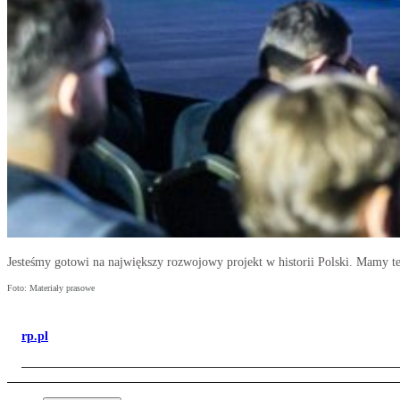
Jesteśmy gotowi na największy rozwojowy projekt w historii Polski. Mamy t
Foto: Materiały prasowe
rp.pl