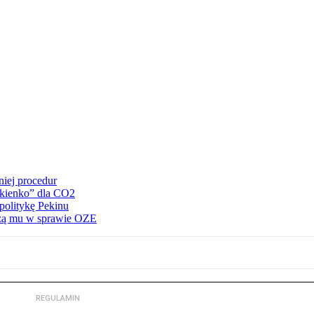
iej procedur
okienko” dla CO2
politykę Pekinu
zą mu w sprawie OZE
REGULAMIN