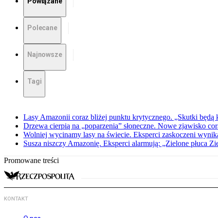
Powiązane
Polecane
Najnowsze
Tagi
Lasy Amazonii coraz bliżej punktu krytycznego. „Skutki będą k
Drzewa cierpią na „poparzenia” słoneczne. Nowe zjawisko co
Wolniej wycinamy lasy na świecie. Eksperci zaskoczeni wyni
Susza niszczy Amazonię. Eksperci alarmują: „Zielone płuca Z
Promowane treści
KONTAKT