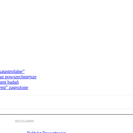
atastrofalne”
raz powszechniejsze
kami badań
iemi” zagrożone
REGULAMIN