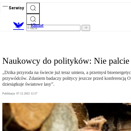
Serwisy
K
limat
Naukowcy do polityków: Nie palcie 
„Dzika przyroda na świecie już teraz umiera, a przemysł bioenerget
przywódców. Zdaniem badaczy politycy jeszcze przed konferencją ON
dziesiątkuje światowe lasy”.
Publikacja:
07.12.2022 12:57