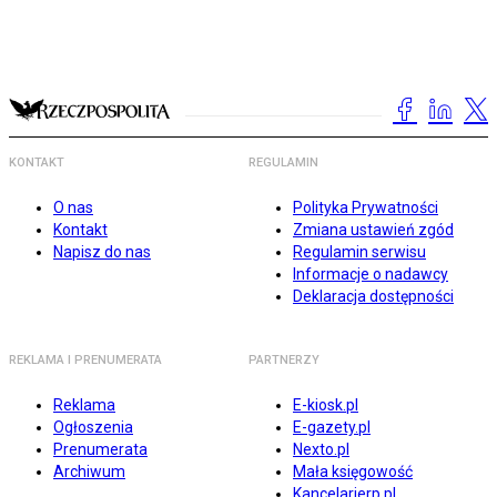
KONTAKT
REGULAMIN
O nas
Polityka Prywatności
Kontakt
Zmiana ustawień zgód
Napisz do nas
Regulamin serwisu
Informacje o nadawcy
Deklaracja dostępności
REKLAMA I PRENUMERATA
PARTNERZY
Reklama
E-kiosk.pl
Ogłoszenia
E-gazety.pl
Prenumerata
Nexto.pl
Archiwum
Mała księgowość
Kancelarierp.pl