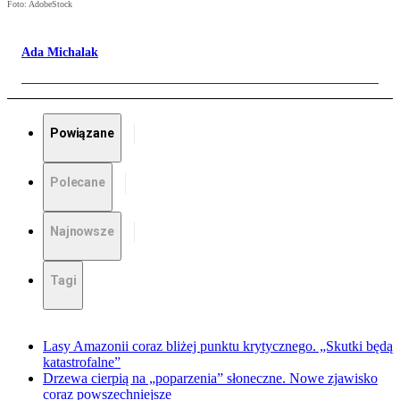
Foto: AdobeStock
Ada Michalak
Powiązane
Polecane
Najnowsze
Tagi
Lasy Amazonii coraz bliżej punktu krytycznego. „Skutki będą
katastrofalne”
Drzewa cierpią na „poparzenia” słoneczne. Nowe zjawisko
coraz powszechniejsze