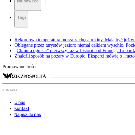
Najnowsze
Tagi
Rekordowa temperatura morza zachęca rekiny. Mają być już w
Oblegane przez turystów jezioro niemal całkiem wyschło. Po
„Chmura ognista” pierwszy raz w historii nad Francją. To bard
Znaleźli sposób na pożary w Europie. Eksperci mówią o „metod
Promowane treści
KONTAKT
O nas
Kontakt
Napisz do nas