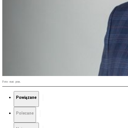
Foto: mat. pras.
Powiązane
Polecane