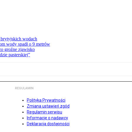
 brytyjskich wodach
ziom wody spadł o 9 metrów
zo groźne zjawisko
zie pasterskiej”
REGULAMIN
Polityka Prywatności
Zmiana ustawień zgód
Regulamin serwisu
Informacje o nadawcy
Deklaracja dostępności