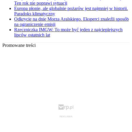
Ten rok nie poprawi sytuacji
Europa płonie, ale globalnie pożarów jest najmniej w historii.
Paradoks klimatyczny
Odkrycie na dnie Morza Aralskiego. Eksperci znaleźli sposób
na ograniczenie emisji
Rzeczniczka IMGW: To może być jeden z najcieplejszych
lipców ostatnich lat
Promowane treści