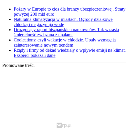
Pożary w Europie to cios dla branży ubezpieczeniowej. Straty
powyżej 200 mld euro
Naturalna klimatyzacja w miastach. Ogrody działkowe
chłodzą i magazynują wodę
Druzgocący raport hiszpańskich naukowców. Tak wzrasta
śmiertelność związana z upałami
Coolcations: czyli wakacje w chłodzie. Upały wzmagają
zainteresowanie nowym trendem
Rządy i firmy od dekad wiedziały o wpływie emisji na klimat.
Eksperci pokazali dane
Promowane treści