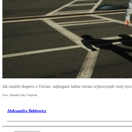
Jak ustalili eksperci z Oxfam, najbogatsi ludzie świata wykorzystali swój r
Foto: Brandon Day Unsplash
Aleksandra Bełdowicz