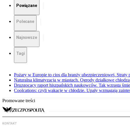
Powiązane
Polecane
Najnowsze
Tagi
Pożary w Europie to cios dla branży ubezpieczeniowej. Straty
Naturalna klimatyzacja w miastach. Ogrody działkowe chłodz
Druzgocący raport hiszpańskich naukowców. Tak wzrasta śmie
Coolcations: czyli wakacje w chłodzie. Upały wzmagają zain
Promowane treści
KONTAKT