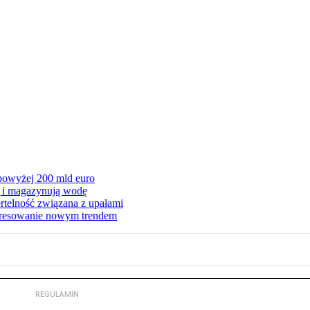
 powyżej 200 mld euro
ą i magazynują wodę
rtelność związana z upałami
teresowanie nowym trendem
REGULAMIN