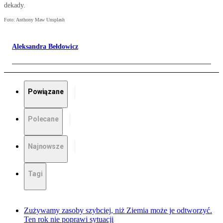
dekady.
Foto: Anthony Maw Unsplash
Aleksandra Bełdowicz
Powiązane
Polecane
Najnowsze
Tagi
Zużywamy zasoby szybciej, niż Ziemia może je odtworzyć.
Ten rok nie poprawi sytuacji