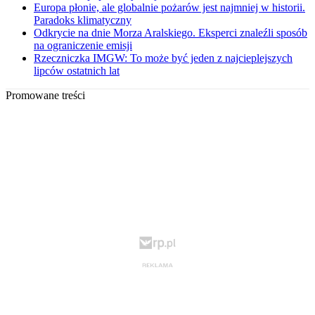
Europa płonie, ale globalnie pożarów jest najmniej w historii.
Paradoks klimatyczny
Odkrycie na dnie Morza Aralskiego. Eksperci znaleźli sposób
na ograniczenie emisji
Rzeczniczka IMGW: To może być jeden z najcieplejszych
lipców ostatnich lat
Promowane treści