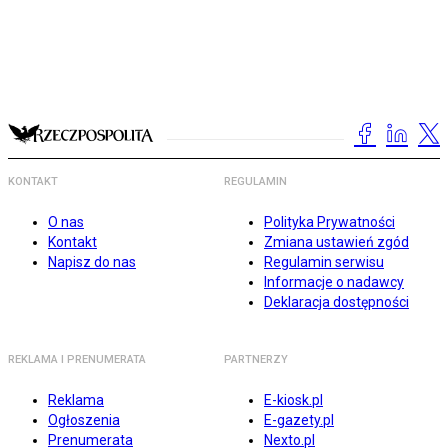
KONTAKT
REGULAMIN
O nas
Polityka Prywatności
Kontakt
Zmiana ustawień zgód
Napisz do nas
Regulamin serwisu
Informacje o nadawcy
Deklaracja dostępności
REKLAMA I PRENUMERATA
PARTNERZY
Reklama
E-kiosk.pl
Ogłoszenia
E-gazety.pl
Prenumerata
Nexto.pl