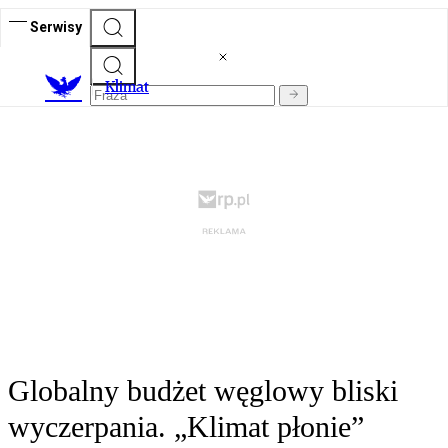
Serwisy
K
limat
Globalny budżet węglowy bliski
wyczerpania. „Klimat płonie”