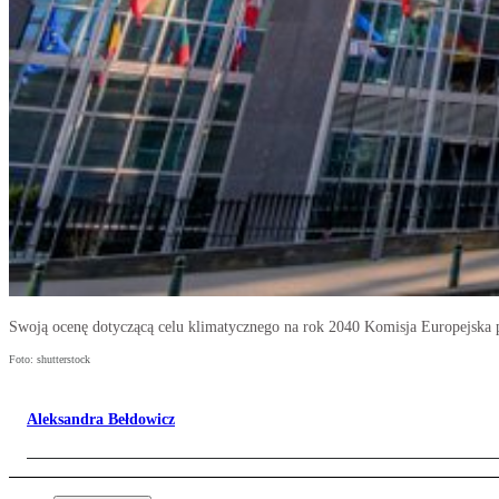
Swoją ocenę dotyczącą celu klimatycznego na rok 2040 Komisja Europejska 
Foto: shutterstock
Aleksandra Bełdowicz