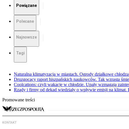
Powiązane
Polecane
Najnowsze
Tagi
Naturalna klimatyzacja w miastach. Ogrody działkowe chłodz
Druzgocący raport hiszpańskich naukowców. Tak wzrasta śmie
Coolcations: czyli wakacje w chłodzie. Upały wzmagają zain
Rządy i firmy od dekad wiedziały o wpływie emisji na klimat. 
Promowane treści
KONTAKT