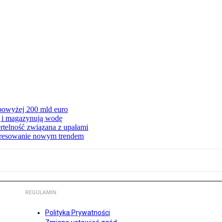
 powyżej 200 mld euro
ą i magazynują wodę
rtelność związana z upałami
teresowanie nowym trendem
REGULAMIN
Polityka Prywatności