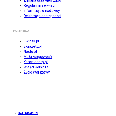
Zmiana ustawień zgód
Regulamin serwisu
Informacje o nadawcy
Deklaracja dostępności
PARTNERZY
E-kiosk.pl
E-gazety.pl
Nexto.pl
Mała księgowość
Kancelarierp.pl
Wieści Rolnicze
Życie Warszawy
KALENDARIUM