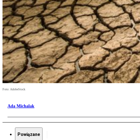
Foto: AdobeStock
Ada Michalak
Powiązane