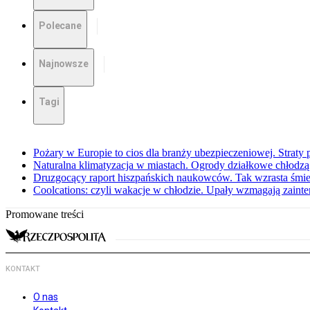
Polecane
Najnowsze
Tagi
Pożary w Europie to cios dla branży ubezpieczeniowej. Straty
Naturalna klimatyzacja w miastach. Ogrody działkowe chłodz
Druzgocący raport hiszpańskich naukowców. Tak wzrasta śmie
Coolcations: czyli wakacje w chłodzie. Upały wzmagają zain
Promowane treści
KONTAKT
O nas