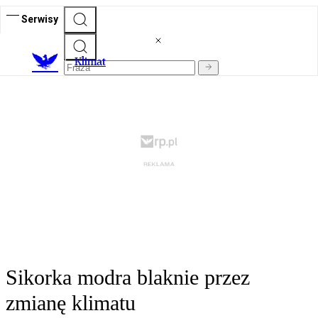
Serwisy
K
limat
Sikorka modra blaknie przez
zmianę klimatu