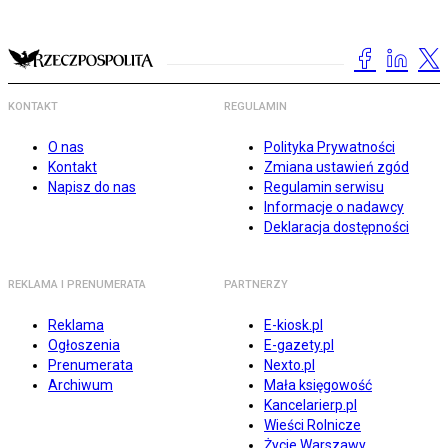
KONTAKT
REGULAMIN
O nas
Polityka Prywatności
Kontakt
Zmiana ustawień zgód
Napisz do nas
Regulamin serwisu
Informacje o nadawcy
Deklaracja dostępności
REKLAMA I PRENUMERATA
PARTNERZY
Reklama
E-kiosk.pl
Ogłoszenia
E-gazety.pl
Prenumerata
Nexto.pl
Archiwum
Mała księgowość
Kancelarierp.pl
Wieści Rolnicze
Życie Warszawy