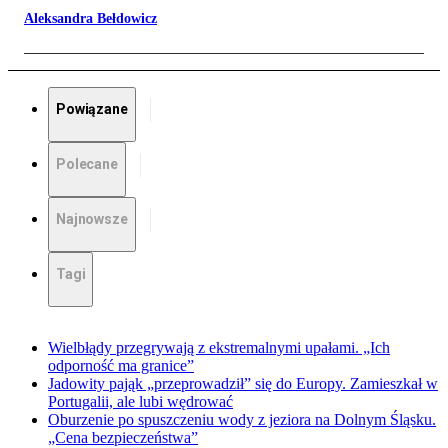
Aleksandra Bełdowicz
Powiązane
Polecane
Najnowsze
Tagi
Wielbłądy przegrywają z ekstremalnymi upałami. „Ich
odporność ma granice”
Jadowity pająk „przeprowadził” się do Europy. Zamieszkał w
Portugalii, ale lubi wędrować
Oburzenie po spuszczeniu wody z jeziora na Dolnym Śląsku.
„Cena bezpieczeństwa”